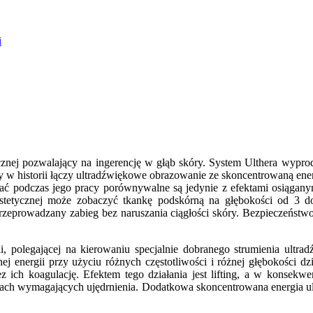
i
cznej pozwalający na ingerencję w głąb skóry. System Ulthera wy
 w historii łączy ultradźwiękowe obrazowanie ze skoncentrowaną ene
kać podczas jego pracy porównywalne są jedynie z efektami osiągan
estetycznej może zobaczyć tkankę podskórną na głębokości od 3 
 przeprowadzany zabieg bez naruszania ciągłości skóry. Bezpieczeńst
ii, polegającej na kierowaniu specjalnie dobranego strumienia ul
 energii przy użyciu różnych częstotliwości i różnej głębokości dzi
ch koagulację. Efektem tego działania jest lifting, a w konsekwenc
szarach wymagających ujędrnienia. Dodatkowa skoncentrowana energia u