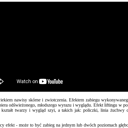
z wiekiem nawisy skórne i zwiotczenia. Efektem zabiegu wykonywaneg
nabiera odświeżonego, młodszego wyrazu i wyglądu. Efekt liftingu w po
ształt twarzy i wygląd szyi, a takich jak: policzki, linia żuchw
jący efekt - może to być zabieg na jednym lub dwóch poziomach głęb