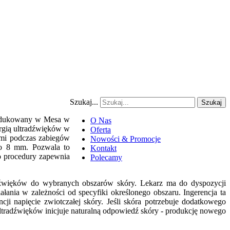
Szukaj...
Szukaj
produkowany w Mesa w
O Nas
rgią ultradźwięków w
Oferta
ymi podczas zabiegów
Nowości & Promocje
do 8 mm. Pozwala to
Kontakt
wo procedury zapewnia
Polecamy
tradźwięków do wybranych obszarów skóry. Lekarz ma do dyspozycji
ałania w zależności od specyfiki określonego obszaru. Ingerencja ta
ji napięcie zwiotczałej skóry. Jeśli skóra potrzebuje dodatkowego
ltradźwięków inicjuje naturalną odpowiedź skóry - produkcję nowego