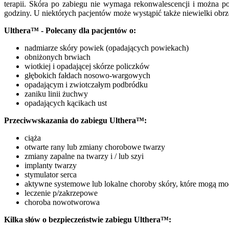
terapii. Skóra po zabiegu nie wymaga rekonwalescencji i można p
godziny. U niektórych pacjentów może wystąpić także niewielki obrzę
Ulthera™ - Polecany dla pacjentów o:
nadmiarze skóry powiek (opadających powiekach)
obniżonych brwiach
wiotkiej i opadającej skórze policzków
głębokich fałdach nosowo-wargowych
opadającym i zwiotczałym podbródku
zaniku linii żuchwy
opadających kącikach ust
Przeciwwskazania do zabiegu Ulthera™:
ciąża
otwarte rany lub zmiany chorobowe twarzy
zmiany zapalne na twarzy i / lub szyi
implanty twarzy
stymulator serca
aktywne systemowe lub lokalne choroby skóry, które mogą mod
leczenie p/zakrzepowe
choroba nowotworowa
Kilka słów o bezpieczeństwie zabiegu Ulthera™: