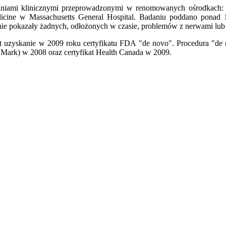
niami klinicznymi przeprowadzonymi w renomowanych ośrodkach: U
dicine w Massachusetts General Hospital. Badaniu poddano ponad 
e nie pokazały żadnych, odłożonych w czasie, problemów z nerwami lub
st uzyskanie w 2009 roku certyfikatu FDA "de novo". Procedura "de 
 Mark) w 2008 oraz certyfikat Health Canada w 2009.