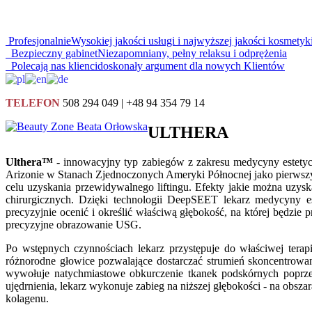
Profesjonalnie
Wysokiej jakości usługi i najwyższej jakości kosmetyk
Bezpieczny gabinet
Niezapomniany, pełny relaksu i odprężenia
Polecają nas klienci
doskonały argument dla nowych Klientów
TELEFON
508 294 049 | +48 94 354 79 14
ULTHERA
Ulthera™
- innowacyjny typ zabiegów z zakresu medycyny estety
Arizonie w Stanach Zjednoczonych Ameryki Północnej jako pierwszy
celu uzyskania przewidywalnego liftingu. Efekty jakie można uzys
chirurgicznych. Dzięki technologii DeepSEET lekarz medycyny 
precyzyjnie ocenić i określić właściwą głębokość, na której będzie
precyzyjne obrazowanie USG.
Po wstępnych czynnościach lekarz przystępuje do właściwej terap
różnorodne głowice pozwalające dostarczać strumień skoncentrowanej
wywołuje natychmiastowe obkurczenie tkanek podskórnych poprzez i
ujędrnienia, lekarz wykonuje zabieg na niższej głębokości - na ob
kolagenu.