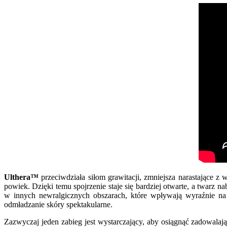
Ulthera™
przeciwdziała siłom grawitacji, zmniejsza narastające 
powiek. Dzięki temu spojrzenie staje się bardziej otwarte, a twarz 
w innych newralgicznych obszarach, które wpływają wyraźnie na k
odmładzanie skóry spektakularne.
Zazwyczaj jeden zabieg jest wystarczający, aby osiągnąć zadowala